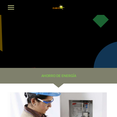
Inicio
Misión
Qué hacemos
Visión
Contacto
AHORRO DE ENERGÍA